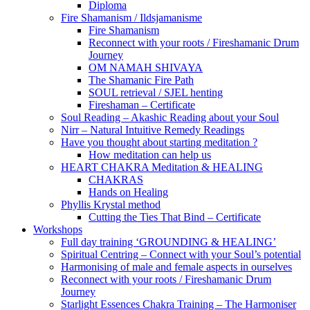
Diploma
Fire Shamanism / Ildsjamanisme
Fire Shamanism
Reconnect with your roots / Fireshamanic Drum
Journey
OM NAMAH SHIVAYA
The Shamanic Fire Path
SOUL retrieval / SJEL henting
Fireshaman – Certificate
Soul Reading – Akashic Reading about your Soul
Nirr – Natural Intuitive Remedy Readings
Have you thought about starting meditation ?
How meditation can help us
HEART CHAKRA Meditation & HEALING
CHAKRAS
Hands on Healing
Phyllis Krystal method
Cutting the Ties That Bind – Certificate
Workshops
Full day training ‘GROUNDING & HEALING’
Spiritual Centring – Connect with your Soul’s potential
Harmonising of male and female aspects in ourselves
Reconnect with your roots / Fireshamanic Drum
Journey
Starlight Essences Chakra Training – The Harmoniser