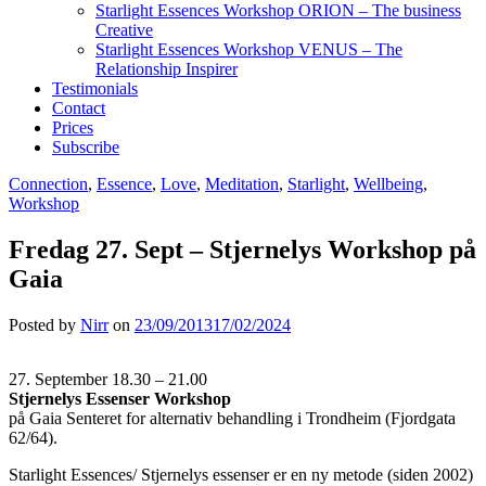
Starlight Essences Workshop ORION – The business
Creative
Starlight Essences Workshop VENUS – The
Relationship Inspirer
Testimonials
Contact
Prices
Subscribe
Connection
,
Essence
,
Love
,
Meditation
,
Starlight
,
Wellbeing
,
Workshop
Fredag 27. Sept – Stjernelys Workshop på
Gaia
Posted by
Nirr
on
23/09/2013
17/02/2024
27. September 18.30 – 21.00
Stjernelys Essenser Workshop
på Gaia Senteret for alternativ behandling i Trondheim (Fjordgata
62/64).
Starlight Essences/ Stjernelys essenser er en ny metode (siden 2002)