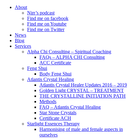
About
Nirr’s podcast
Find me on facebook
Find me on Youtube
Find me on Twitter
News
Blog
Services
Alpha Chi Consulting – Spiritual Coaching
FAQs – ALPHA CHI Consulting
ACC Certificate
Feng Shui
Body Feng Shui
Atlantis Crystal Healing
Atlantis Crystal Healer Updates 2016 – 2019
Golden Light CRYSTAL – TREATMENT
THE CRYSTALLINE INITIATION PATH
Methods
FAQ – Atlantis Crystal Healing
Star Stone Crystals
Certificate ACH
Starlight Essences Therapy
Harmonising of male and female aspects in
ourselves