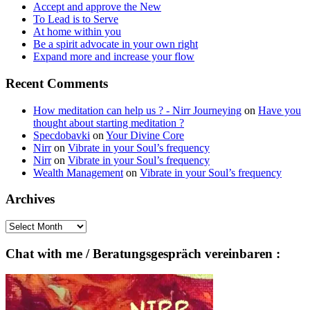
Accept and approve the New
To Lead is to Serve
At home within you
Be a spirit advocate in your own right
Expand more and increase your flow
Recent Comments
How meditation can help us ? - Nirr Journeying
on
Have you
thought about starting meditation ?
Specdobavki
on
Your Divine Core
Nirr
on
Vibrate in your Soul’s frequency
Nirr
on
Vibrate in your Soul’s frequency
Wealth Management
on
Vibrate in your Soul’s frequency
Archives
Archives
Chat with me / Beratungsgespräch vereinbaren :