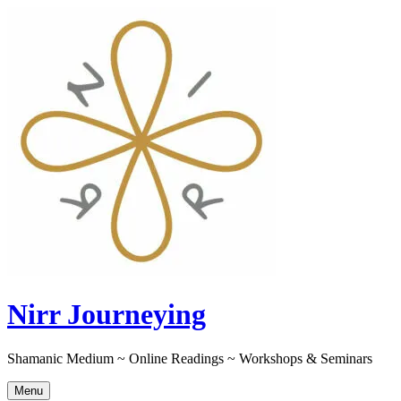
Skip
to
content
Nirr Journeying
Shamanic Medium ~ Online Readings ~ Workshops & Seminars
Menu