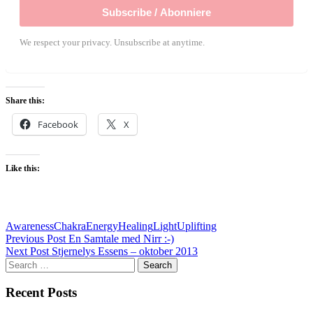
Subscribe / Abonniere
We respect your privacy. Unsubscribe at anytime.
Share this:
Facebook
X
Like this:
Awareness
Chakra
Energy
Healing
Light
Uplifting
Post
Previous Post
En Samtale med Nirr :-)
Next Post
Stjernelys Essens – oktober 2013
navigation
Search
for:
Recent Posts