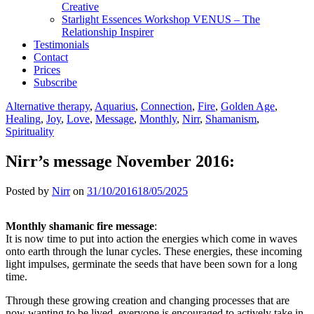
Creative
Starlight Essences Workshop VENUS – The
Relationship Inspirer
Testimonials
Contact
Prices
Subscribe
Alternative therapy
,
Aquarius
,
Connection
,
Fire
,
Golden Age
,
Healing
,
Joy
,
Love
,
Message
,
Monthly
,
Nirr
,
Shamanism
,
Spirituality
Nirr’s message November 2016:
Posted by
Nirr
on
31/10/2016
18/05/2025
Monthly shamanic fire message
:
It is now time to put into action the energies which come in waves
onto earth through the lunar cycles. These energies, these incoming
light impulses, germinate the seeds that have been sown for a long
time.
Through these growing creation and changing processes that are
now wanting to be lived, everyone is encouraged to actively take in