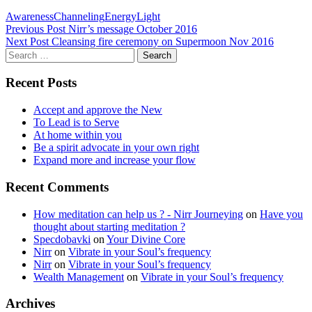
Awareness
Channeling
Energy
Light
Post
Previous Post
Nirr’s message October 2016
Next Post
Cleansing fire ceremony on Supermoon Nov 2016
navigation
Search
for:
Recent Posts
Accept and approve the New
To Lead is to Serve
At home within you
Be a spirit advocate in your own right
Expand more and increase your flow
Recent Comments
How meditation can help us ? - Nirr Journeying
on
Have you
thought about starting meditation ?
Specdobavki
on
Your Divine Core
Nirr
on
Vibrate in your Soul’s frequency
Nirr
on
Vibrate in your Soul’s frequency
Wealth Management
on
Vibrate in your Soul’s frequency
Archives