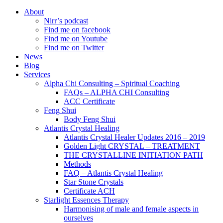
About
Nirr’s podcast
Find me on facebook
Find me on Youtube
Find me on Twitter
News
Blog
Services
Alpha Chi Consulting – Spiritual Coaching
FAQs – ALPHA CHI Consulting
ACC Certificate
Feng Shui
Body Feng Shui
Atlantis Crystal Healing
Atlantis Crystal Healer Updates 2016 – 2019
Golden Light CRYSTAL – TREATMENT
THE CRYSTALLINE INITIATION PATH
Methods
FAQ – Atlantis Crystal Healing
Star Stone Crystals
Certificate ACH
Starlight Essences Therapy
Harmonising of male and female aspects in
ourselves