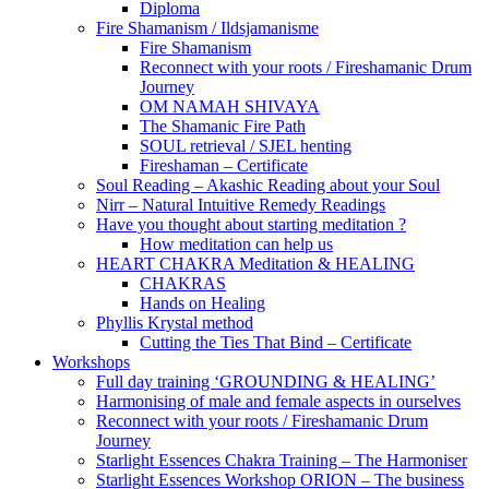
Diploma
Fire Shamanism / Ildsjamanisme
Fire Shamanism
Reconnect with your roots / Fireshamanic Drum
Journey
OM NAMAH SHIVAYA
The Shamanic Fire Path
SOUL retrieval / SJEL henting
Fireshaman – Certificate
Soul Reading – Akashic Reading about your Soul
Nirr – Natural Intuitive Remedy Readings
Have you thought about starting meditation ?
How meditation can help us
HEART CHAKRA Meditation & HEALING
CHAKRAS
Hands on Healing
Phyllis Krystal method
Cutting the Ties That Bind – Certificate
Workshops
Full day training ‘GROUNDING & HEALING’
Harmonising of male and female aspects in ourselves
Reconnect with your roots / Fireshamanic Drum
Journey
Starlight Essences Chakra Training – The Harmoniser
Starlight Essences Workshop ORION – The business