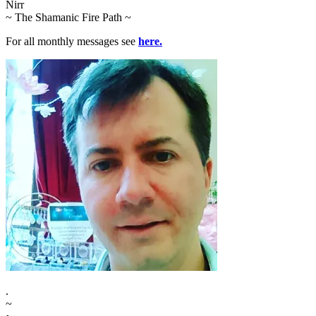
Nirr
~ The Shamanic Fire Path ~
For all monthly messages see
here.
.
~